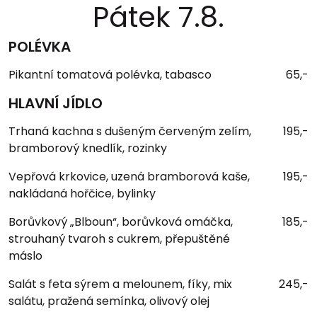
Pátek 7.8.
POLÉVKA
Pikantní tomatová polévka, tabasco
65,-
HLAVNÍ JÍDLO
Trhaná kachna s dušeným červeným zelím,
195,-
bramborový knedlík, rozinky
Vepřová krkovice, uzená bramborová kaše,
195,-
nakládaná hořčice, bylinky
Borůvkový „Blboun“, borůvková omáčka,
185,-
strouhaný tvaroh s cukrem, přepuštěné
máslo
Salát s feta sýrem a melounem, fíky, mix
245,-
salátu, pražená semínka, olivový olej