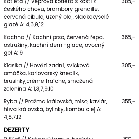
Kotleta // Vepřová kotleta s kostí z
385,-
českého chovu, brambory grenaille,
červená cibule, uzený olej, sladkokyselé
glazé A: 4,6,9,12
Kachna // Kachní prso, červená řepa,
365,-
ostružiny, kachní demi-glace, ovocný
gel A: 9
Klasika // Hovězí zadní, svíčková
305,-
omáčka, karlovarský knedlík,
brusinky,crème fraîche, smažená
zelenina A: 1,3,7,9,10
Ryba // Pražma královská, miso, kaviár,
355,-
hlíva královská, bylinky, kombu olej A:
4,6,7,12
DEZERTY