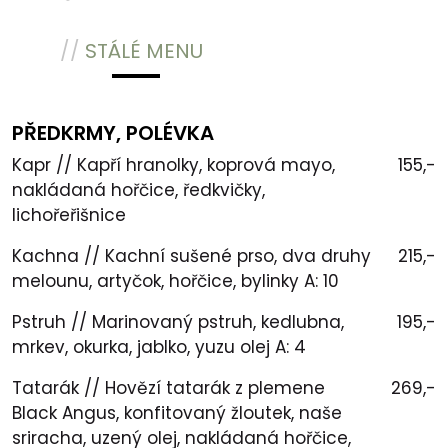
//
STÁLÉ MENU
PŘEDKRMY, POLÉVKA
Kapr // Kapří hranolky, koprová mayo,
155,-
nakládaná hořčice, ředkvičky,
lichořeřišnice
Kachna // Kachní sušené prso, dva druhy
215,-
melounu, artyčok, hořčice, bylinky A: 10
Pstruh // Marinovaný pstruh, kedlubna,
195,-
mrkev, okurka, jablko, yuzu olej A: 4
Tatarák // Hovězí tatarák z plemene
269,-
Black Angus, konfitovaný žloutek, naše
sriracha, uzený olej, nakládaná hořčice,