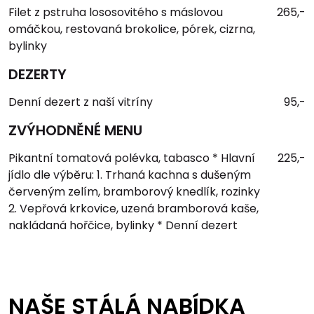
Filet z pstruha lososovitého s máslovou
265,-
omáčkou, restovaná brokolice, pórek, cizrna,
bylinky
DEZERTY
Denní dezert z naší vitríny
95,-
ZVÝHODNĚNÉ MENU
Pikantní tomatová polévka, tabasco * Hlavní
225,-
jídlo dle výběru: 1. Trhaná kachna s dušeným
červeným zelím, bramborový knedlík, rozinky
2. Vepřová krkovice, uzená bramborová kaše,
nakládaná hořčice, bylinky * Denní dezert
NAŠE STÁLÁ NABÍDKA