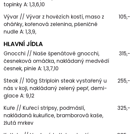
topinky A: 1,3,6,10
Vývar // Vývar z hovězích kostí, maso z
105,-
oháňky, kořenová zelenina, pšeničné
nudle A: 1,3,9,
HLAVNÍ JÍDLA
Gnocchi // Naše špenátové gnocchi,
315,-
česneková omáčka, nakládaný medvědí
česnek, pinie A: 1,3,7,10
Steak // 100g Striploin steak vystařený u
255,-
nás v koji, nakládaný zelený pepř, demi-
glace A: 9,12
Kuře // Kuřecí stripsy, podmáslí,
325,-
nakládaná kukuřice, bramborová kaše,
žlutá mrkev