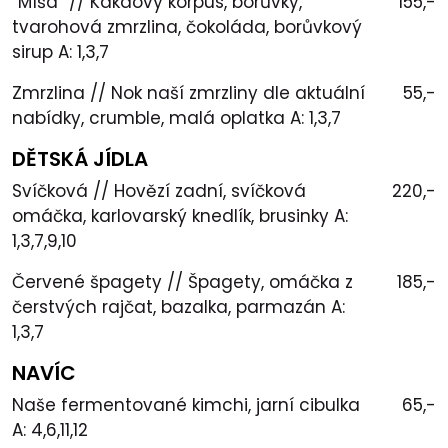
“Míša” // Kakaový korpus, borůvky,
155,-
tvarohová zmrzlina, čokoláda, borůvkový
sirup A: 1,3,7
Zmrzlina // Nok naší zmrzliny dle aktuální
55,-
nabídky, crumble, malá oplatka A: 1,3,7
DĚTSKÁ JÍDLA
Svíčková // Hovězí zadní, svíčková
220,-
omáčka, karlovarský knedlík, brusinky A:
1,3,7,9,10
Červené špagety // Špagety, omáčka z
185,-
čerstvých rajčat, bazalka, parmazán A:
1,3,7
NAVÍC
Naše fermentované kimchi, jarní cibulka
65,-
A: 4,6,11,12