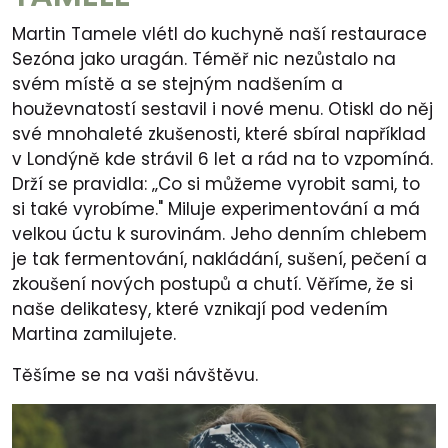
Martin Tamele vlétl do kuchyně naší restaurace
Sezóna jako uragán. Téměř nic nezůstalo na
svém místě a se stejným nadšením a
houževnatostí sestavil i nové menu. Otiskl do něj
své mnohaleté zkušenosti, které sbíral například
v Londýně kde strávil 6 let a rád na to vzpomíná.
Drží se pravidla: ‚‚Co si můžeme vyrobit sami, to
si také vyrobíme." Miluje experimentování a má
velkou úctu k surovinám. Jeho denním chlebem
je tak fermentování, nakládání, sušení, pečení a
zkoušení nových postupů a chutí. Věříme, že si
naše delikatesy, které vznikají pod vedením
Martina zamilujete.
Těšíme se na vaši návštěvu.