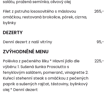
salátu, pražená semínka, olivový olej
Filet z pstruha lososovitého s máslovou
265,-
omáčkou, restovaná brokolice, pórek, cizrna,
bylinky
DEZERTY
Denní dezert z naší vitríny
95,-
ZVÝHODNĚNÉ MENU
Polévka z pečeného lilku * Hlavní jídlo dle
225,-
výběru: 1. Sušená šunka Prosciutto s
fenyklovým salátem, pomeranč, vinagrette 2.
Kuřecí stehenní steak s omáčkou z pečených
paprik a sušených rajčat, těstoviny, bylinkový
olej * Denní dezert