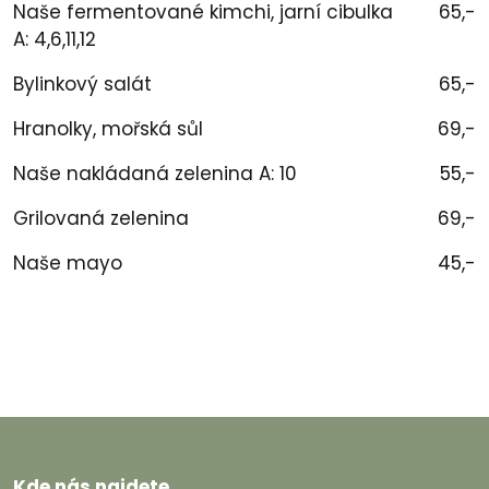
Naše fermentované kimchi, jarní cibulka
65,-
A: 4,6,11,12
Bylinkový salát
65,-
Hranolky, mořská sůl
69,-
Naše nakládaná zelenina A: 10
55,-
Grilovaná zelenina
69,-
Naše mayo
45,-
Kde nás najdete