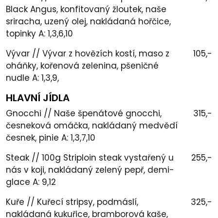
Black Angus, konfitovaný žloutek, naše
sriracha, uzený olej, nakládaná hořčice,
topinky A: 1,3,6,10
Vývar // Vývar z hovězích kostí, maso z
105,-
oháňky, kořenová zelenina, pšeničné
nudle A: 1,3,9,
HLAVNÍ JÍDLA
Gnocchi // Naše špenátové gnocchi,
315,-
česneková omáčka, nakládaný medvědí
česnek, pinie A: 1,3,7,10
Steak // 100g Striploin steak vystařený u
255,-
nás v koji, nakládaný zelený pepř, demi-
glace A: 9,12
Kuře // Kuřecí stripsy, podmáslí,
325,-
nakládaná kukuřice, bramborová kaše,