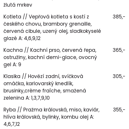
žlutá mrkev
Kotleta // Vepřová kotleta s kostí z
385,-
českého chovu, brambory grenaille,
červená cibule, uzený olej, sladkokyselé
glazé A: 4,6,9,12
Kachna // Kachní prso, červená řepa,
365,-
ostružiny, kachní demi-glace, ovocný
gel A: 9
Klasika // Hovězí zadní, svíčková
305,-
omáčka, karlovarský knedlík,
brusinky,crème fraîche, smažená
zelenina A: 1,3,7,9,10
Ryba // Pražma královská, miso, kaviár,
355,-
hlíva královská, bylinky, kombu olej A:
4,6,7,12