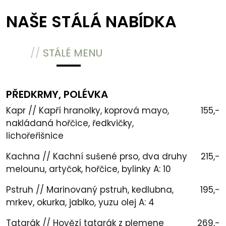
NAŠE STÁLÁ NABÍDKA
//
STÁLÉ MENU
PŘEDKRMY, POLÉVKA
Kapr // Kapří hranolky, koprová mayo,
155,-
nakládaná hořčice, ředkvičky,
lichořeřišnice
Kachna // Kachní sušené prso, dva druhy
215,-
melounu, artyčok, hořčice, bylinky A: 10
Pstruh // Marinovaný pstruh, kedlubna,
195,-
mrkev, okurka, jablko, yuzu olej A: 4
Tatarák // Hovězí tatarák z plemene
269,-