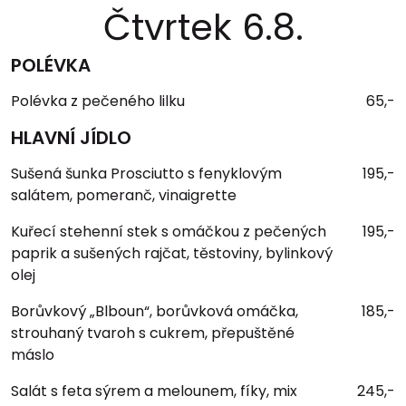
Čtvrtek 6.8.
POLÉVKA
Polévka z pečeného lilku
65,-
HLAVNÍ JÍDLO
Sušená šunka Prosciutto s fenyklovým
195,-
salátem, pomeranč, vinaigrette
Kuřecí stehenní stek s omáčkou z pečených
195,-
paprik a sušených rajčat, těstoviny, bylinkový
olej
Borůvkový „Blboun“, borůvková omáčka,
185,-
strouhaný tvaroh s cukrem, přepuštěné
máslo
Salát s feta sýrem a melounem, fíky, mix
245,-