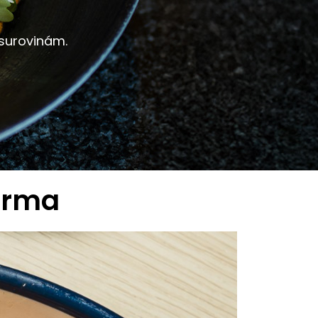
surovinám.
arma