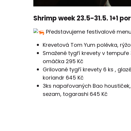
Shrimp week 23.5-31.5. 1+1 p
Představujeme festivalové men
Krevetová Tom Yum polévka, rýžov
Smažené tygří krevety v tempuře 3
omáčka 295 Kč
Grilované tygří krevety 6 ks , gl
koriandr 645 Kč
3ks napařovaných Bao houstiček, 
sezam, togarashi 645 Kč