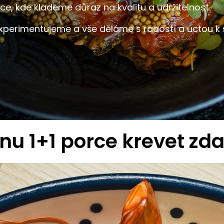
e, kde klademe důraz na kvalitu a udržitelnost.
perimentujeme a vše děláme s radostí a úctou k 
u 1+1 porce krevet zd