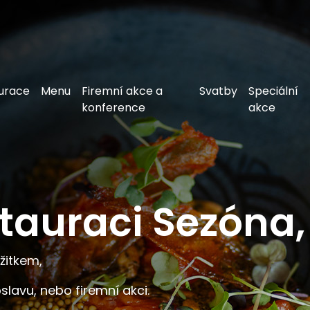
urace
Menu
Firemní akce a
Svatby
Speciální
konference
akce
stauraci Sezóna,
ážitkem,
slavu, nebo firemní akci.