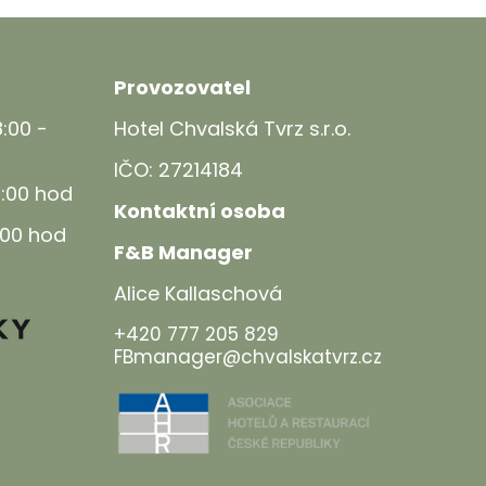
Provozovatel
8:00 -
Hotel Chvalská Tvrz s.r.o.
IČO: 27214184
2:00 hod
Kontaktní osoba
6:00 hod
F&B Manager
Alice Kallaschová
+420 777 205 829
FBmanager@chvalskatvrz.cz