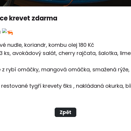
orce krevet zdarma
u
é nudle, koriandr, kombu olej 180 Kč
 ks, avokádový salát, cherry rajčata, šalotka, lime
azé z rybí omáčky, mangová omáčka, smažená rýže, 
restované tygří krevety 6ks , nakládaná okurka, b
Zpět